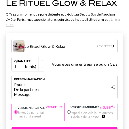
Le Rituel Glow & Relax
Offrez un moment de pure détente et d’éclat au Beauty Spa de Fauchon
L'Hôtel Paris : massage signature, soin visage Institut Esthederm et...
Lire la
suite
Le Rituel Glow & Relax
+ 2 OFFRES
QUANTITÉ
Vous êtes une entreprise ou un CE ?
1
bon(s)
PERSONNALISATION
Pour :
De la part de :
Message :
VERSION IMPRIMÉE
€
VERSION DIGITALE
GRATUIT
+
5.99
*
Envoyée par email
Expédié en 24h jours ouvrés
immédiatement
+ délais de la poste.