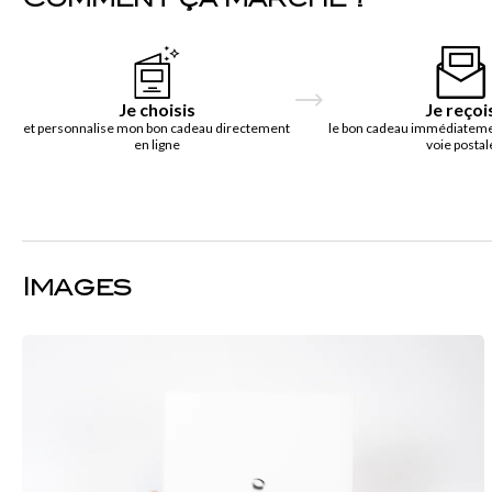
Comment ça marche ?
Je choisis
Je reçoi
et personnalise mon bon cadeau directement
le bon cadeau immédiatemen
en ligne
voie postal
Images