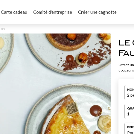
Carte cadeau
Comité d'entreprise
Créer une cagnotte
hon
Le
Fa
Offrez un
douceurs 
NOM
2 p
QUA
1
PER
Pou