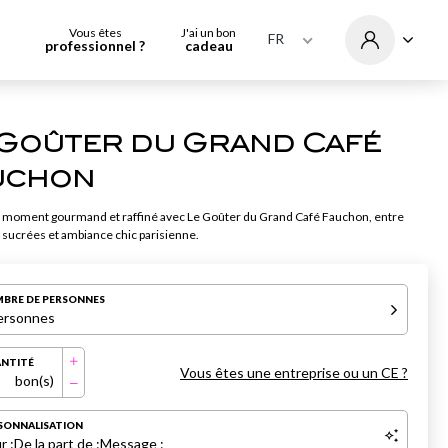
Vous êtes
J'ai un bon
FR
professionnel ?
cadeau
 Goûter du Grand Café
uchon
 moment gourmand et raffiné avec Le Goûter du Grand Café Fauchon, entre
sucrées et ambiance chic parisienne.
BRE DE PERSONNES
ersonnes
NTITÉ
Vous êtes une entreprise ou un CE ?
bon(s)
SONNALISATION
r :
De la part de :
Message :