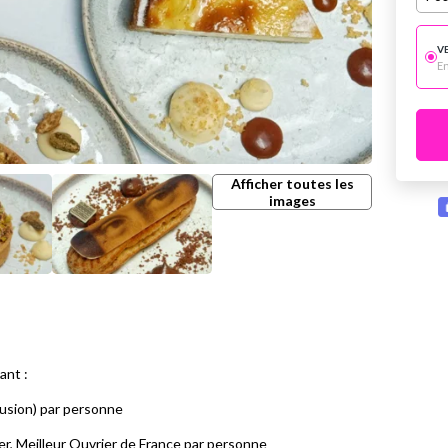
V
E
Afficher toutes les
images
ant :
fusion) par personne
r, Meilleur Ouvrier de France par personne