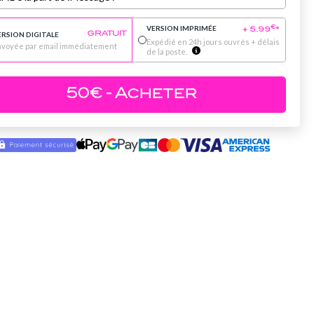
VERSION IMPRIMÉE
€
+
5.99
*
ERSION DIGITALE
GRATUIT
Expédié en 24h jours ouvrés + délais
nvoyée par email immédiatement
de la poste.
50
€
- Acheter